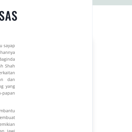
PSAS
tu sayap
uhannya
 Baginda
lah Shah
erkaitan
kan dan
ang yang
n-papan
embantu
 membuat
emikian
an Jawi