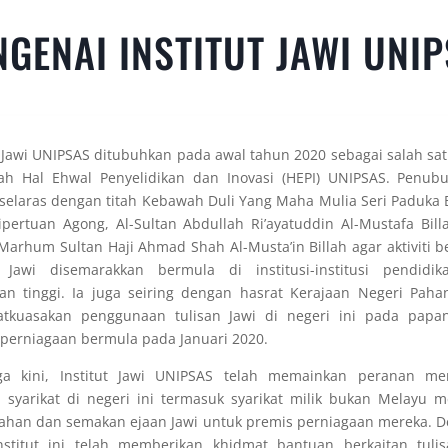
GENAI INSTITUT JAWI UNI
t Jawi UNIPSAS ditubuhkan pada awal tahun 2020 sebagai salah sa
ah Hal Ehwal Penyelidikan dan Inovasi (HEPI) UNIPSAS. Penub
selaras dengan titah Kebawah Duli Yang Maha Mulia Seri Paduka
pertuan Agong, Al-Sultan Abdullah Ri’ayatuddin Al-Mustafa Bil
-Marhum Sultan Haji Ahmad Shah Al-Musta’in Billah agar aktiviti b
n Jawi disemarakkan bermula di institusi-institusi pendidi
an tinggi. Ia juga seiring dengan hasrat Kerajaan Negeri Pah
tkuasakan penggunaan tulisan Jawi di negeri ini pada papa
perniagaan bermula pada Januari 2020.
ga kini, Institut Jawi UNIPSAS telah memainkan peranan m
 syarikat di negeri ini termasuk syarikat milik bukan Melayu
ahan dan semakan ejaan Jawi untuk premis perniagaan mereka. D
institut ini telah memberikan khidmat bantuan berkaitan tulis