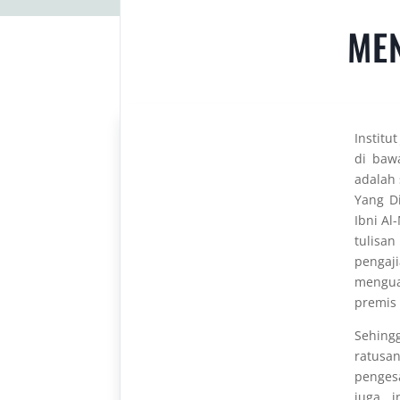
MEN
Institu
di baw
adalah 
Yang Di
Ibni Al
tulisa
pengaji
mengua
premis 
Sehing
ratusan
penges
juga, 