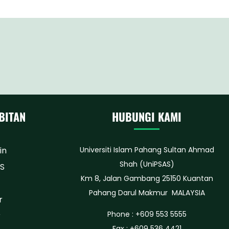
BITAN
HUBUNGI KAMI
in
Universiti Islam Pahang Sultan Ahmad
Shah (UniPSAS)
AS
Km 8, Jalan Gambang 25150 Kuantan
Pahang Darul Makmur MALAYSIA
r
Phone : +609 553 5555
r
Fax : +609 536 4421