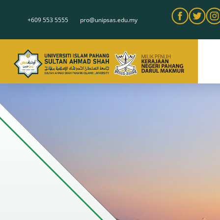
+609 553 5555
pro@unipsas.edu.my