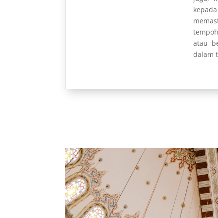
kepada 
memast
tempoh 
atau b
dalam t